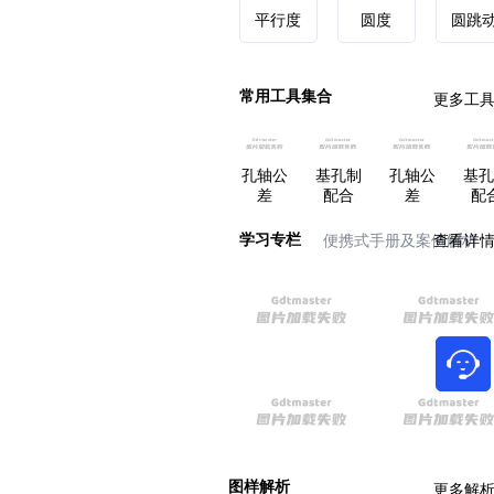
平行度
圆度
圆跳
常用工具集合
更多工
孔轴公
基孔制
孔轴公
基孔
差
配合
差
配
学习专栏
便携式手册及案例解析
查看详
图样解析
更多解