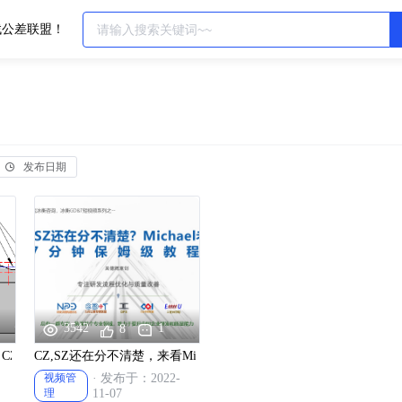
找公差联盟！
发布日期
3542
1
8
CZR, SIM（一）？GD&T培训系列文章
CZ,SZ还在分不清楚，来看Michael老师37分钟保姆级教程！
视频管
· 发布于：2022-
理
11-07