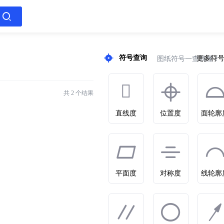
符号查询
更多符
图纸符号一查就懂！
共 2 个结果
直线度
位置度
面轮廓
平面度
对称度
线轮廓