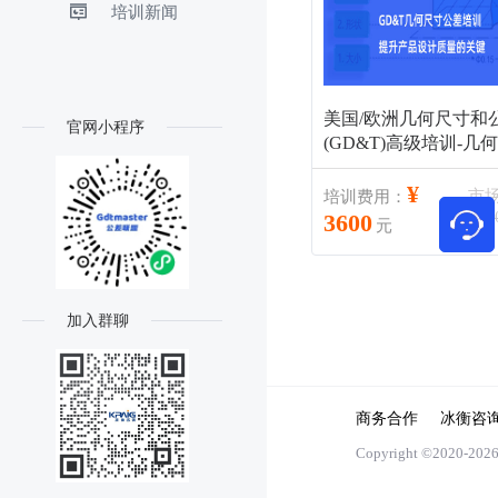
培训新闻
美国/欧洲几何尺寸和
官网小程序
(GD&T)高级培训-几
和验收（GD&T）培
¥
市
培训费用：
¥40
3600
元
加入群聊
商务合作
冰衡咨
Copyright ©2020