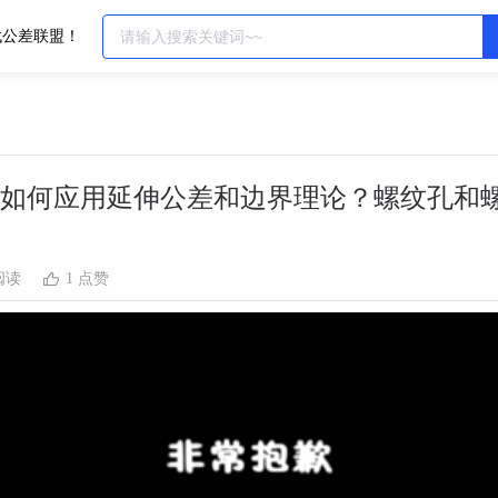
找公差联盟！
如何应用延伸公差和边界理论？螺纹孔和
 阅读
1 点赞