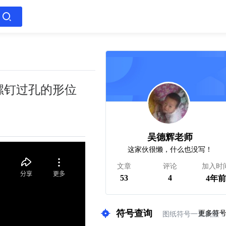
螺钉过孔的形位
吴德辉老师
这家伙很懒，什么也没写！
文章
评论
加入时
53
4
4年前
符号查询
更多符
图纸符号一查就懂！